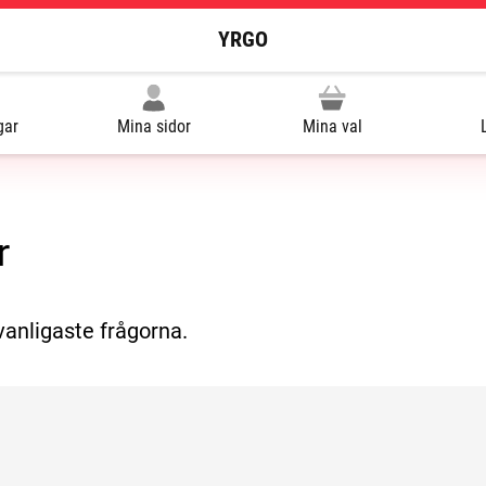
YRGO
gar
Mina sidor
Mina val
r
vanligaste frågorna.