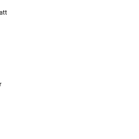
att
r