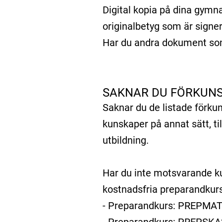
Digital kopia på dina gymna
originalbetyg som är sign
Har du andra dokument som 
SAKNAR DU FÖRKUN
Saknar du de listade förku
kunskaper på annat sätt, t
utbildning.
Har du inte motsvarande ku
kostnadsfria preparandkur
- Preparandkurs: PREPMA