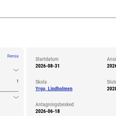
Rensa
Startdatum
Ans
2026-08-31
202
Kursstart 6054298
Mindre information
1
Skola
Slu
Yrgo, Lindholmen
202
Mindre information
Antagningsbesked
2026-06-18