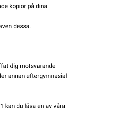
ade kopior på dina
 även dessa.
ffat dig motsvarande
ller annan eftergymnasial
1 kan du läsa en av våra