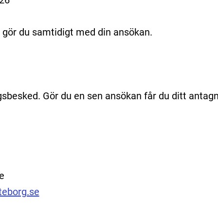
26
 gör du samtidigt med din ansökan.
ngsbesked. Gör du en sen ansökan får du ditt antag
e
teborg.se