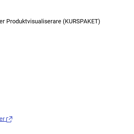
r Produktvisualiserare
(KURSPAKET)
er
(Länk till extern sida.)