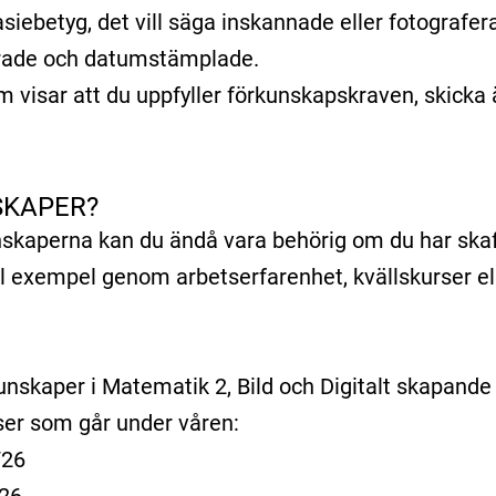
siebetyg, det vill säga inskannade eller fotografer
erade och datumstämplade.
visar att du uppfyller förkunskapskraven, skicka
SKAPER?
nskaperna kan du ändå vara behörig om du har ska
ill exempel genom arbetserfarenhet, kvällskurser e
nskaper i Matematik 2, Bild och Digitalt skapande 
ser som går under våren:
T26